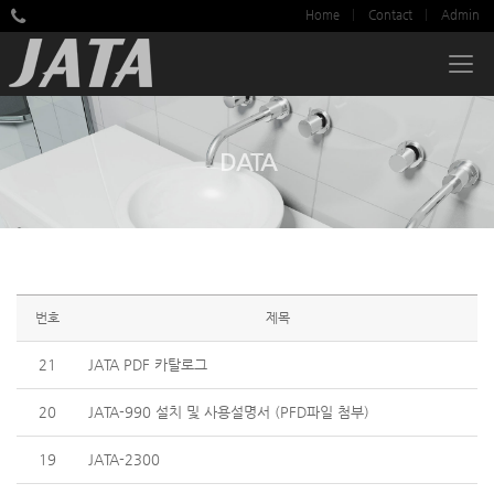
Home
Contact
Admin
DATA
번호
제목
21
JATA PDF 카탈로그
20
JATA-990 설치 및 사용설명서 (PFD파일 첨부)
19
JATA-2300