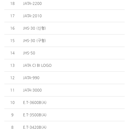
18
JATA-2200
17
JATA-2010
16
JHS-30 (신형)
15
JHS-30 (구형)
14
JHS-50
13
JATA CI BI LOGO
12
JATA-990
11
JATA-3000
10
E.T-3600B(A)
9
E.T-3500B(A)
8
E.T-3420B(A)