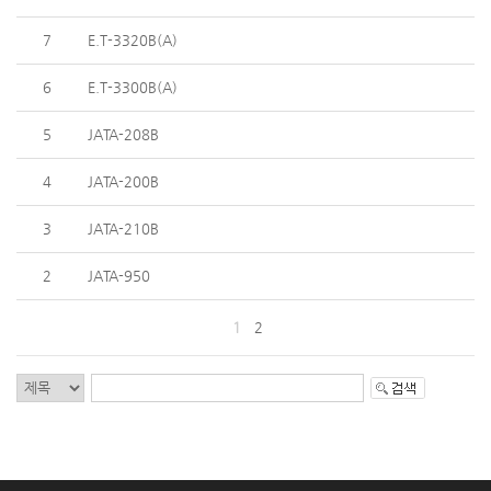
7
E.T-3320B(A)
6
E.T-3300B(A)
5
JATA-208B
4
JATA-200B
3
JATA-210B
2
JATA-950
1
2